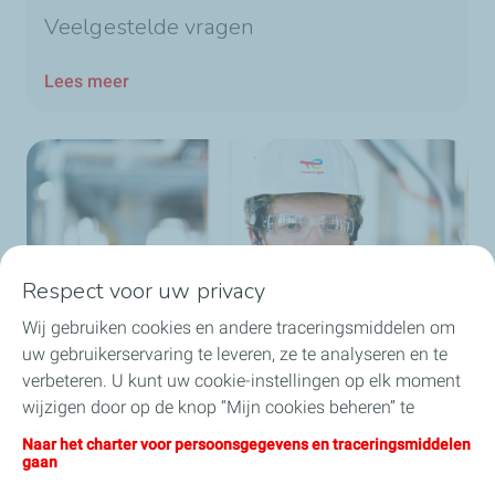
Veelgestelde vragen
Lees meer
Respect voor uw privacy
Wij gebruiken cookies en andere traceringsmiddelen om
uw gebruikerservaring te leveren, ze te analyseren en te
verbeteren. U kunt uw cookie-instellingen op elk moment
wijzigen door op de knop “Mijn cookies beheren” te
Wie zijn we?
klikken. Door op de knop "Ik aanvaard" te klikken, stemt u
Naar het charter voor persoonsgegevens en traceringsmiddelen
in met de installatie van alle cookies. Als u op "Ik weiger"
gaan
klikt, zullen alleen de technische cookies worden gebruikt
Lees meer