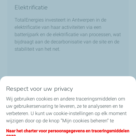
Elektrificatie
TotalEnergies investeert in Antwerpen in de
elektrificatie van haar activiteiten via een
batterijpark en de elektrificatie van processen, wat
bijdraagt aan de decarbonisatie van de site en de
stabiliteit van het net.
Respect voor uw privacy
Wij gebruiken cookies en andere traceringsmiddelen om
uw gebruikerservaring te leveren, ze te analyseren en te
verbeteren. U kunt uw cookie-instellingen op elk moment
wijzigen door op de knop “Mijn cookies beheren” te
klikken. Door op de knop "Ik aanvaard" te klikken, stemt u
Naar het charter voor persoonsgegevens en traceringsmiddelen
in met de installatie van alle cookies. Als u op "Ik weiger"
gaan