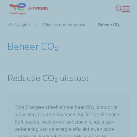
Overslaan
ANTWERPEN
Zoeken
en
naar
Kruimelpad
Startpagina
Milieu en duurzaamheid
Beheer CO₂
de
inhoud
Beheer CO₂
gaan
Reductie CO₂ uitstoot
TotalEnergies streeft ernaar haar CO
₂
uitstoot te
reduceren, ook in Antwerpen. Bij de TotalEnergies
Raffinaderij werken we op verschillende assen:
verbetering van de energie-efficiëntie van onze
processen, koolstofafvang, ook wel Carbon